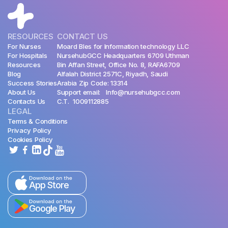
RESOURCES
CONTACT US
For Nurses
Moard Bles for Information technology LLC
For Hospitals
NursehubGCC Headquarters 6709 Uthman
Resources
Bin Affan Street, Office No. 8, RAFA6709
Blog
Alfalah District 2571C, Riyadh, Saudi
Success Stories
Arabia Zip Code: 13314
About Us
Support email: Info@nursehubgcc.com
Contacts Us
C.T. 1009112885
LEGAL
Terms & Conditions
Privacy Policy
Cookies Policy
App Store
Google Play