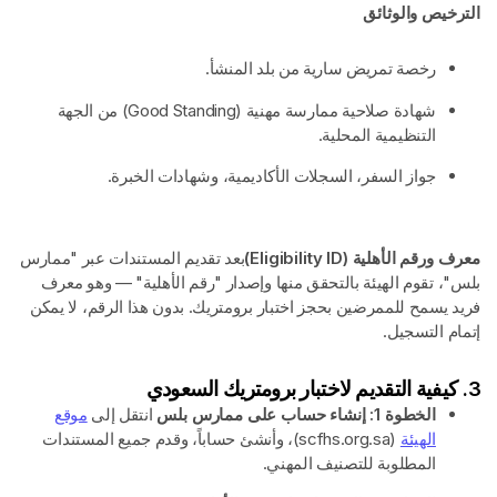
الترخيص والوثائق
رخصة تمريض سارية من بلد المنشأ.
شهادة صلاحية ممارسة مهنية (Good Standing) من الجهة
التنظيمية المحلية.
جواز السفر، السجلات الأكاديمية، وشهادات الخبرة.
معرف ورقم الأهلية (Eligibility ID)
بعد تقديم المستندات عبر "ممارس
بلس"، تقوم الهيئة بالتحقق منها وإصدار "رقم الأهلية" — وهو معرف
فريد يسمح للممرضين بحجز اختبار برومتريك. بدون هذا الرقم، لا يمكن
إتمام التسجيل.
3. كيفية التقديم لاختبار برومتريك السعودي
الخطوة 1: إنشاء حساب على ممارس بلس
انتقل إلى
موقع
الهيئة
(scfhs.org.sa)، وأنشئ حساباً، وقدم جميع المستندات
المطلوبة للتصنيف المهني.