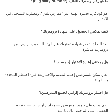
ما هو رقم أو معرف الأهلية (Eligibility Number)؟
هو كود فريد تصدره الهيئة عبر "ممارس بلس"، ومطلوب للتسجيل في
الاختبار.
كيف يمكنني الحصول على شهادة برومتريك؟
بعد النجاح، تصدر شهادة تصنيفك عبر الهيئة السعودية، وليس من
برومتريك مباشرة.
هل يمكنني إعادة الاختبار إذا رسبت؟
نعم، يمكن للممرضين إعادة التقديم والاختبار بعد فترة الانتظار المحددة
من الهيئة.
هل اختبار برومتريك إلزامي لجميع الممرضين؟
نعم، يجب على جميع الممرضين — محليين أو أجانب — اجتيازه
للحصول على الترخيص والممارسة