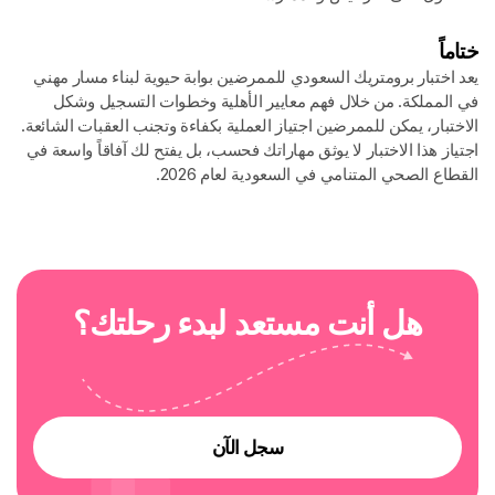
ختاماً
يعد اختبار برومتريك السعودي للممرضين بوابة حيوية لبناء مسار مهني
في المملكة. من خلال فهم معايير الأهلية وخطوات التسجيل وشكل
الاختبار، يمكن للممرضين اجتياز العملية بكفاءة وتجنب العقبات الشائعة.
اجتياز هذا الاختبار لا يوثق مهاراتك فحسب، بل يفتح لك آفاقاً واسعة في
القطاع الصحي المتنامي في السعودية لعام 2026.
ه
ل
أ
ن
ت
م
س
ت
ع
د
ل
ب
د
ء
ر
ح
ل
ت
ك
؟
سجل الآن