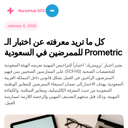
January 6, 2026
ك
ل
م
ا
ت
ر
ي
د
م
ع
ر
ف
ت
ه
ع
ن
ا
خ
ت
ب
ا
ر
ا
ل
ـ
c
i
r
t
e
m
o
r
P
ل
ل
م
م
ر
ض
ي
ن
ف
ي
ا
ل
س
ع
و
د
ي
ة
يعتبر اختبار 'برومتريك' اختباراً للتراخيص المهنية تفرضه الهيئة السعودية
للتخصصات الصحية (SCFHS) على الممارسين الصحيين بمن فيهم
الممرضون الراغبين في العمل بشكل قانوني داخل المملكة العربية
السعودية. يهدف الاختبار إلى ضمان استيفاء الممرضين للمعايير الوطنية
السعودية من حيث المعرفة الإكلينيكية، ومعايير السلامة، والكفاءة
المهنية، وذلك قبل منحهم التصنيف المهني والرخصة اللازمة لممارسة
العمل.