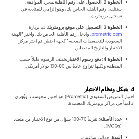
الخطوة 2: الحصول على رقم الأهلية
بمجرد الموافقة،
ستتلقى رقم الأهلية الخاص بك، وهو إلزامي للمتابعة في
تسجيل برومتريك.
الخطوة 3: التسجيل على موقع برومتريك
قم بزيارة
prometric.com
، وأدخل رقم الأهلية الخاص بك، واختر "الهيئة
السعودية للتخصصات الصحية" كجهة اختبار، ثم اختر مركز
الاختبار والتاريخ المفضلين.
الخطوة 4: دفع رسوم الاختبار
تختلف الرسوم قليلاً حسب
المنطقة ولكنها تتراوح عادةً بين 80-100 دولار أمريكي.
4. هيكل ونظام الاختبار
اختبار التمريض السعودي (Prometric) هو اختبار محوسب، ويُجرى
عالمياً في مراكز برومتريك المعتمدة.
عدد الأسئلة:
تقريباً 70-100 سؤال من نوع الاختيار من متعدد
(MCQs).
المدة:
حوالي ساعتين.